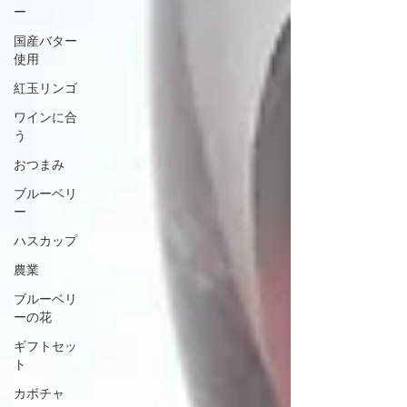
ー
国産バター
使用
紅玉リンゴ
ワインに合
う
おつまみ
ブルーベリ
ー
ハスカップ
農業
ブルーベリ
ーの花
ギフトセッ
ト
カボチャ