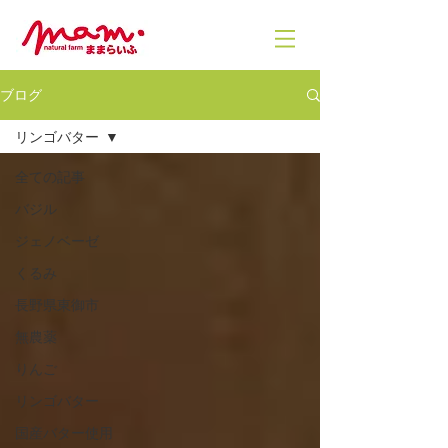
ブログ
リンゴバター
全ての記事
バジル
ジェノベーゼ
くるみ
長野県東御市
無農薬
りんご
リンゴバター
国産バター使用