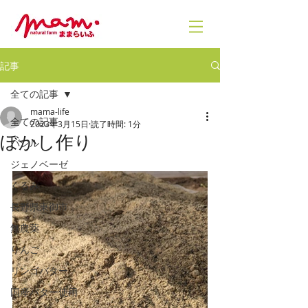
記事
全ての記事
mama-life
全ての記事
2023年3月15日
読了時間: 1分
ぼかし作り
バジル
ジェノベーゼ
くるみ
長野県東御市
無農薬
りんご
リンゴバター
国産バター使用