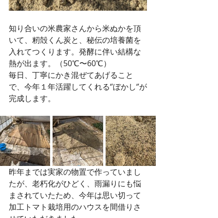
知り合いの米農家さんから米ぬかを頂
いて、籾殻くん炭と、秘伝の培養菌を
入れてつくります。発酵に伴い結構な
熱が出ます。（50℃〜60℃）
毎日、丁寧にかき混ぜてあげること
で、今年１年活躍してくれる‘’ぼかし‘’が
完成します。
昨年までは実家の物置で作っていまし
たが、老朽化がひどく、雨漏りにも悩
まされていたため、今年は思い切って
加工トマト栽培用のハウスを間借りさ