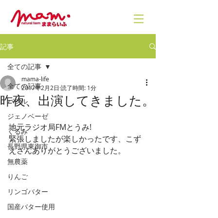
記事
全ての記事
mama-life
全ての記事
2017年2月2日
読了時間: 1分
昨夜、出演してきました。
バジル
ジェノベーゼ
地元ラジオ局FMとうみ!
くるみ
緊張しましたが楽しかったです、こず
長野県東御市
えさんありがとうございました。
無農薬
りんご
リンゴバター
国産バター使用