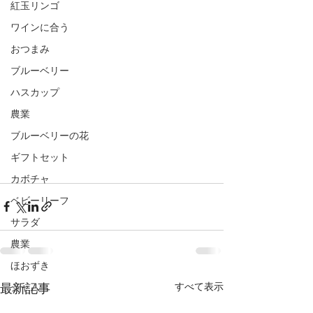
紅玉リンゴ
ワインに合う
おつまみ
ブルーベリー
ハスカップ
農業
ブルーベリーの花
ギフトセット
カボチャ
ベビーリーフ
サラダ
農業
ほおずき
最新記事
すべて表示
ジャム