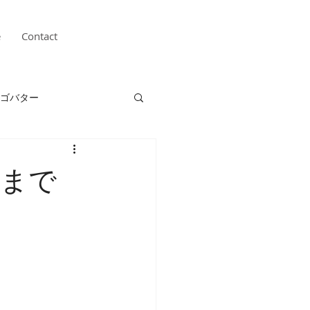
e
Contact
ゴバター
農業
るまで
ずき
ジャム