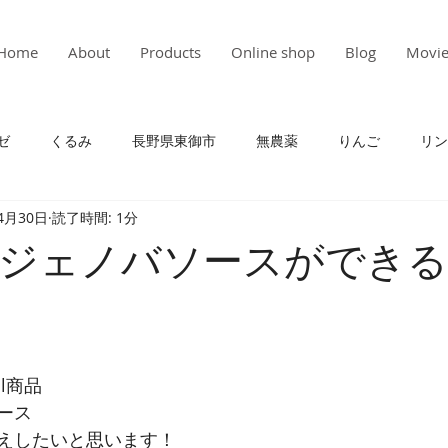
Home
About
Products
Online shop
Blog
Movi
ゼ
くるみ
長野県東御市
無農薬
りんご
リン
4月30日
読了時間: 1分
ワインに合う
おつまみ
ブルーベリー
ハスカップ
ジェノバソースができ
ト
カボチャ
ベビーリーフ
サラダ
農業
ほお
al商品
ース
えしたいと思います！