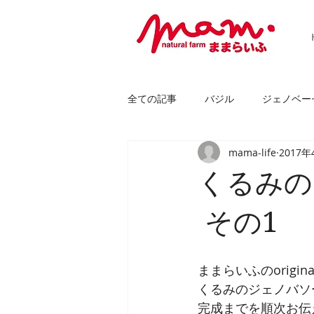
全ての記事
バジル
ジェノベー
mama-life
2017年
国産バター使用
紅玉リンゴ
くるみの
ブルーベリーの花
ギフトセッ
その1
ままらいふのorigin
くるみのジェノバソ
完成までを順次お伝