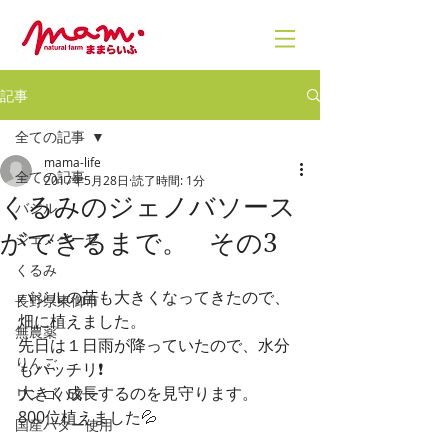
記事
全ての記事
mama-life
全ての記事
2017年5月28日
読了時間: 1分
くるみのジェノバソース
バジル
ができるまで。 その3
ジェノベーゼ
くるみ
バジルの苗も大きくなってきたので、
長野県東御市
畑に植えました。
無農薬
先日は１日雨が降っていたので、水分
りんご
もバッチリ❗
大きく成長するのを見守ります。
リンゴバター
800位植えました💦
国産バター使用