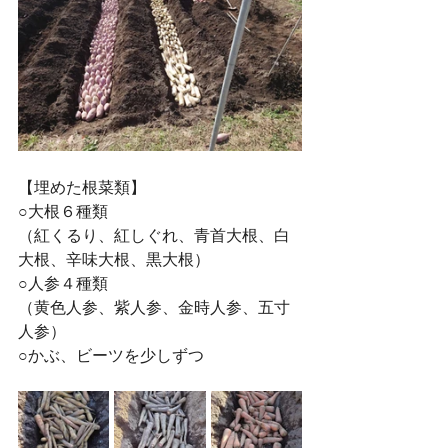
【埋めた根菜類】
○大根６種類
（紅くるり、紅しぐれ、青首大根、白
大根、辛味大根、黒大根）
○人参４種類
（黄色人参、紫人参、金時人参、五寸
人参）
○かぶ、ビーツを少しずつ