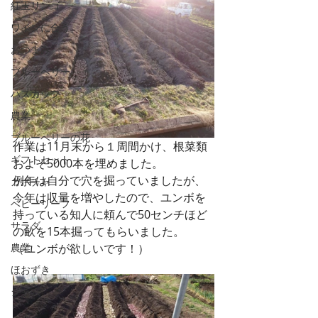
紅玉リンゴ
ワインに合う
おつまみ
ブルーベリー
ハスカップ
農業
ブルーベリーの花
作業は11月末から１周間かけ、根菜類
ギフトセット
およそ5000本を埋めました。
例年は自分で穴を掘っていましたが、
カボチャ
今年は収量を増やしたので、ユンボを
ベビーリーフ
持っている知人に頼んで50センチほど
サラダ
の畝を15本掘ってもらいました。
農業
（ユンボが欲しいです！）
ほおずき
ジャム