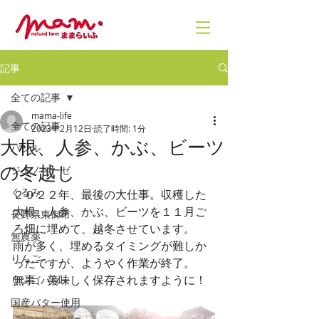
記事
全ての記事
mama-life
全ての記事
2023年2月12日
読了時間: 1分
大根、人参、かぶ、ビーツ
バジル
の冬越し
ジェノベーゼ
くるみ
２０２２年、最後の大仕事。収穫した
大根、人参、かぶ、ビーツを１１月ご
長野県東御市
ろ畑に埋めて、越冬させています。
無農薬
雨が多く、埋めるタイミングが難しか
りんご
ったですが、ようやく作業が終了。
無事、美味しく保存されますように！
リンゴバター
国産バター使用